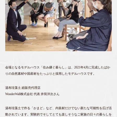
会場となるモデルハウス「住み継ぐ暮らし」は、2021年4月に完成したばか
りの自然素材や国産材をたっぷりと採用したモデルハウスです。
湯布珪藻土 総販売代理店
WonderWall株式会社 代表 井筒洋次さん
湯布珪藻土で作る「かまど」など、内装材だけでない新たな可能性を広げ活
動されています。実験的でそしてとても楽しそうなご家族の日々の暮らしを