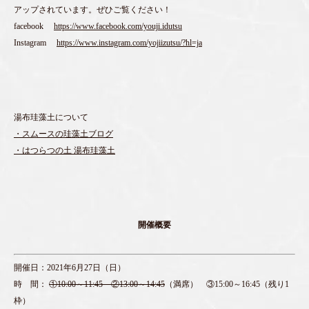
アップされています。ぜひご覧ください！
facebook
https://www.facebook.com/youji.idutsu
Instagram
https://www.instagram.com/yojiizutsu/?hl=ja
湯布珪藻土について
・スムースの珪藻土ブログ
・はつらつの土 湯布珪藻土
開催概要
開催日：2021年6月27日（日）
時 間：
①10:00～11:45 ②13:00～14:45
（満席） ③15:00～16:45（残り1
枠）