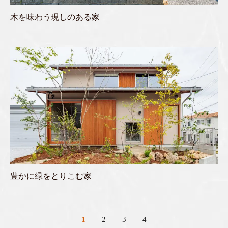
木を味わう現しのある家
豊かに緑をとりこむ家
1
2
3
4