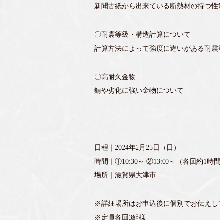
新聞古紙から出来ている断熱材の持つ性
〇耐震等級・構造計算について
計算方法によって強度に違いがある耐震
〇高耐久金物
錆や劣化に強い金物について
日程｜2024年2月25日（日）
時間｜①10:30～ ②13:00～（各回約1時
場所｜滋賀県大津市
※詳細場所はお申込後に個別でお伝えし
※定員各回3組様