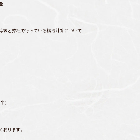
能
等級と弊社で行っている構造計算について
間半）
ております。