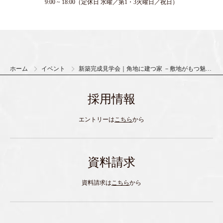
9:00 ~ 18:00（定休日 水曜／第1・3火曜日／祝日）
ホーム
イベント
新築完成見学会｜角地に建つ家 －敷地がもつ魅力
をいかす－
採用情報
エントリーは
こちら
から
資料請求
資料請求は
こちら
から