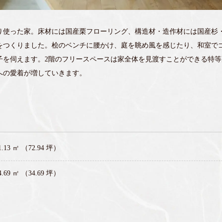
り使った家。床材には国産栗フローリング、構造材・造作材には国産杉
をつくりました。桧のベンチに腰かけ、庭を眺め風を感じたり、和室で
子を伺えます。2階のフリースペースは家全体を見渡すことができる特
への愛着が増していきます。
1.13 ㎡ （72.94 坪）
4.69 ㎡ （34.69 坪）