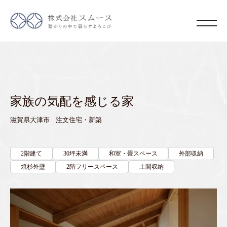
家族の気配を感じる家
滋賀県大津市 注文住宅・新築
2階建て
30坪未満
和室・畳スペース
外部収納
焼杉外壁
2階フリースペース
土間収納