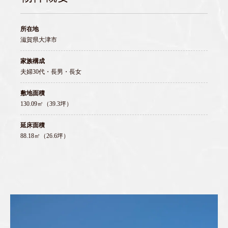
所在地
滋賀県大津市
家族構成
夫婦30代・長男・長女
敷地面積
130.09㎡（39.3坪）
延床面積
88.18㎡（26.6坪）