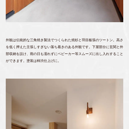
外観は伝統的な三角焼き製法でつくられた焼杉と羽目板張のツートン。高さ
を低く押えた主張しすぎない落ち着きのある外観です。下屋部分に玄関と外
部収納を設け、雨の日も濡れずにベビーカー等スムーズに出し入れすること
ができます。塗装は柿渋仕上げに。