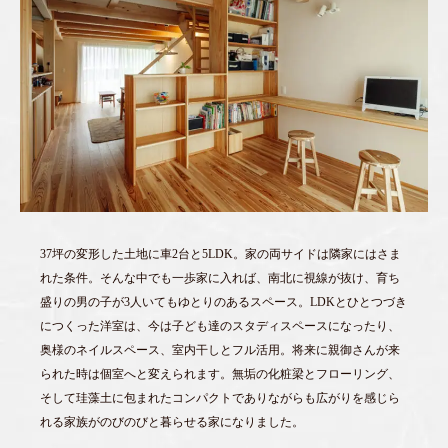
37坪の変形した土地に車2台と5LDK。家の両サイドは隣家にはさま
れた条件。そんな中でも一歩家に入れば、南北に視線が抜け、育ち
盛りの男の子が3人いてもゆとりのあるスペース。LDKとひとつづき
につくった洋室は、今は子ども達のスタディスペースになったり、
奥様のネイルスペース、室内干しとフル活用。将来に親御さんが来
られた時は個室へと変えられます。無垢の化粧梁とフローリング、
そして珪藻土に包まれたコンパクトでありながらも広がりを感じら
れる家族がのびのびと暮らせる家になりました。