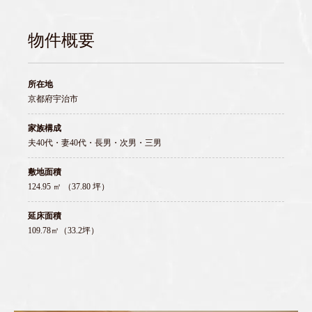
物件概要
所在地
京都府宇治市
家族構成
夫40代・妻40代・長男・次男・三男
敷地面積
124.95 ㎡ （37.80 坪）
延床面積
109.78㎡（33.2坪）