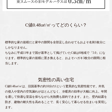
C値0.48㎠/㎡ってどのくらい？
標準的な家の規模だと家中の隙間を全部足し合わせてもおよそ名刺1枚分に
しかなりません。
ちなみに平成11年まで国が基準として掲げていたC値は6地域で「5.0」にな
ります。標準的な家の規模に置き換えると、およそハガキ3枚分の隙間に相
当します。
気密性の高い住宅
C値0.48㎠/㎡は、旧国基準の約10分の1という驚異的な気密性能です。外気
の侵入や室内の空気漏れがほとんどなく、冷暖房の効率が大幅に向上。年間
を通して快適な室温を保ちながら光熱費も節約できます。また、壁内結露を
防ぎ、建物の耐久性を高めることで、長く安心して暮らせる住まいを実現し
ます。