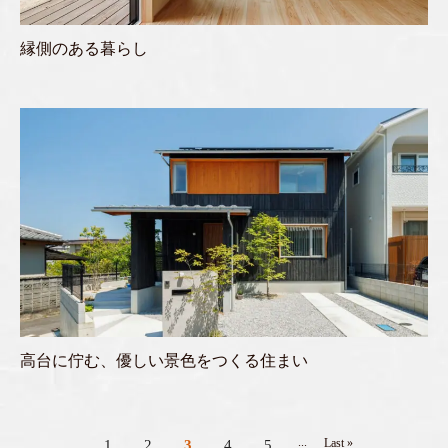
縁側のある暮らし
高台に佇む、優しい景色をつくる住まい
...
Last »
1
2
3
4
5