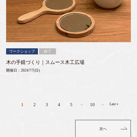
ワークショップ
終了
木の手鏡づくり｜スムース木工広場
開催日：2024/7/7(日)
...
...
Last »
1
2
3
4
5
10
次へ