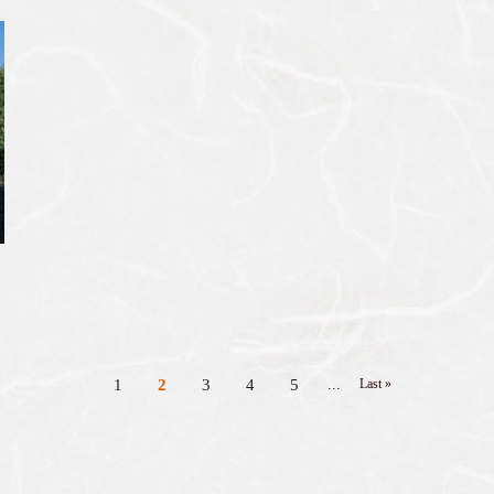
1
2
3
4
5
...
Last »