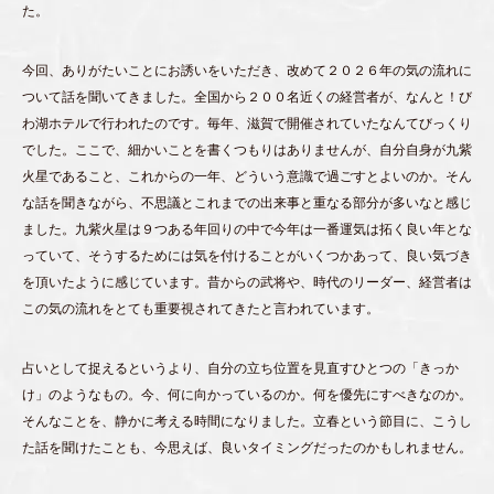
た。
今回、ありがたいことにお誘いをいただき、改めて２０２６年の気の流れに
ついて話を聞いてきました。全国から２００名近くの経営者が、なんと！び
わ湖ホテルで行われたのです。毎年、滋賀で開催されていたなんてびっくり
でした。ここで、細かいことを書くつもりはありませんが、自分自身が九紫
火星であること、これからの一年、どういう意識で過ごすとよいのか。そん
な話を聞きながら、不思議とこれまでの出来事と重なる部分が多いなと感じ
ました。九紫火星は９つある年回りの中で今年は一番運気は拓く良い年とな
っていて、そうするためには気を付けることがいくつかあって、良い気づき
を頂いたように感じています。昔からの武将や、時代のリーダー、経営者は
この気の流れをとても重要視されてきたと言われています。
占いとして捉えるというより、自分の立ち位置を見直すひとつの「きっか
け」のようなもの。今、何に向かっているのか。何を優先にすべきなのか。
そんなことを、静かに考える時間になりました。立春という節目に、こうし
た話を聞けたことも、今思えば、良いタイミングだったのかもしれません。