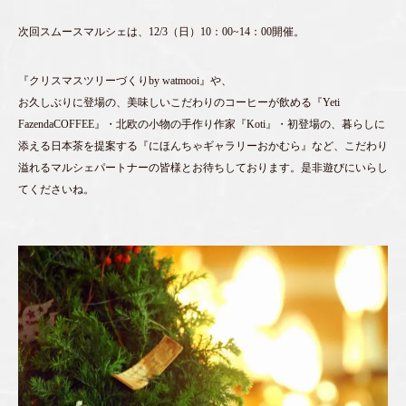
次回スムースマルシェは、12/3（日）10：00~14：00開催。
『クリスマスツリーづくりby watmooi』や、
お久しぶりに登場の、美味しいこだわりのコーヒーが飲める『Yeti
FazendaCOFFEE』・北欧の小物の手作り作家『Koti』・初登場の、暮らしに
添える日本茶を提案する『にほんちゃギャラリーおかむら』など、こだわり
溢れるマルシェパートナーの皆様とお待ちしております。是非遊びにいらし
てくださいね。